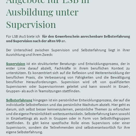
Ausbildung unter
Supervision
Für LSB iAuS biete ich
für den Gewerbeschein anrechenbare Selbsterfahrung
und Supervision
nach der alten VO
an.
Der Unterschied zwischen Supervision und Selbsterfahrung liegt in ihrer
Ausrichtung und ihrem Zweck:
Supervision
ist ein strukturierter Beratungs- und Entwicklungsprozess, der in
erster Linie darauf abzielt, Fachkräfte in ihrem beruflichen Kontext zu
unterstützen. Es konzentriert sich auf die Reflexion und Weiterentwicklung der
beruflichen Praxis, die Verbesserung von Fähigkeiten und die Bewältigung
beruflicher Herausforderungen. Supervision wird oft von qualifizierten
Supervisoren oder Supervisorinnen geleitet und kann sowohl in Einzel-,
Gruppen- als auch in Teamsitzungen stattfinden.
Selbsterfahrung
hingegen ist ein persönlicher Entwicklungsprozess, der auf die
individuelle Selbstreflexion und das persönliche Wachstum abzielt. Hier geht es
darum, sich selbst besser kennenzulernen, persönliche Themen zu erforschen
und die eigene Persönlichkeit weiterzuentwickeln. Selbsterfahrung kann sowohl
in Einzelsettings als auch in Gruppen oder in Form von Selbsthilfegruppen
stattfinden. Es gibt keine spezifische Rolle eines Supervisors oder einer
Supervisorin, sondern die Teilnehmenden sind selbstverantwortlich für ihre
eigene Selbsterfahrung.